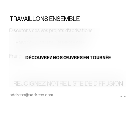
TRAVAILLONS ENSEMBLE
Discutons des vos projets d'activations
ENVOYEZ-NOUS UN MESSAGE
Français
DÉCOUVREZ NOS ŒUVRES EN TOURNÉE
REJOIGNEZ NOTRE LISTE DE DIFFUSION
Email
(Nécessaire)
GO
OÙ NOUS SOMMES
CONTACTEZ-NOUS
5968A St-Hubert Street,
bonjour@wireframe.ca
Montreal, QC H2S 2L7
1-888-621-2022
CANADA